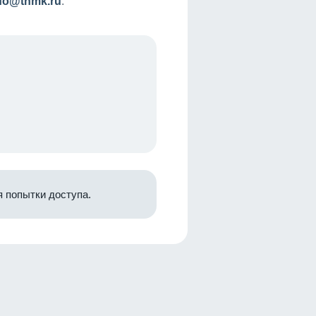
nfo@tnmk.ru
.
 попытки доступа.