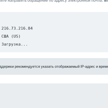
ете направить обращение по адресу электронной почты:
i
216.73.216.84
США (US)
Загрузка...
ддержки рекомендуется указать отображаемый IP-адрес и время