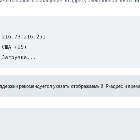
ете направить обращение по адресу электронной почты:
i
216.73.216.251
США (US)
Загрузка...
ддержки рекомендуется указать отображаемый IP-адрес и время