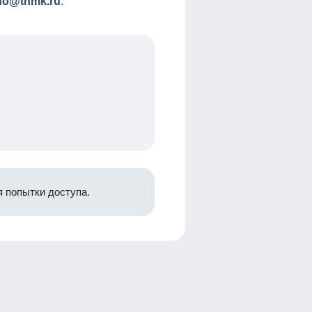
nfo@tnmk.ru
.
 попытки доступа.