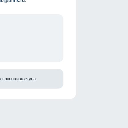
nfo@tnmk.ru
.
 попытки доступа.