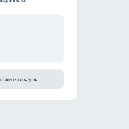
nfo@tnmk.ru
.
 попытки доступа.