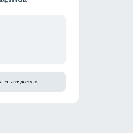
nfo@tnmk.ru
.
 попытки доступа.