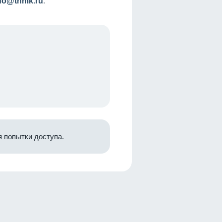
nfo@tnmk.ru
.
 попытки доступа.